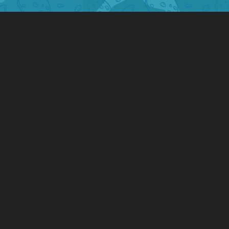
Wij werken aan onze website.
Schrijf je zeker in op onze
nieuwsbrief om op de hoogte te
blijven van onze activiteiten.
Onze nieuwsbrief
Abonneer hier!
Wil u op de hoogte blijven